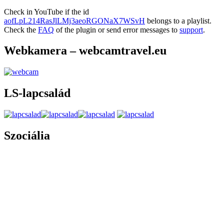
Check in YouTube if the id
aofLpL214RasJlLMj3aeoRGONaX7WSvH
belongs to a playlist.
Check the
FAQ
of the plugin or send error messages to
support
.
Webkamera – webcamtravel.eu
LS-lapcsalád
Szociália