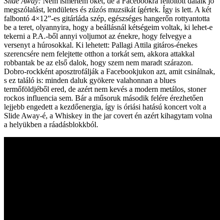
Slide Away:
Nem ismertem őket, de a Facebookra feltöltött dalaik jó
megszólalást, lendületes és zúzós muzsikát ígértek. Így is lett. A két
falbontó 4×12”-es gitárláda szép, egészséges hangerőn rottyantotta
be a teret, olyannyira, hogy a beállásnál kétségeim voltak, ki lehet-e
tekerni a P.A.-ből annyi voljumot az énekre, hogy felvegye a
versenyt a húrosokkal. Ki lehetett: Pallagi Attila gitáros-énekes
szerencsére nem felejtette otthon a torkát sem, akkora attakkal
robbantak be az első dalok, hogy szem nem maradt szárazon.
Dobro-rockként aposztrofálják a Facebookjukon azt, amit csinálnak,
s ez találó is: minden daluk gyökere valahonnan a blues
termőföldjéből ered, de azért nem kevés a modern metálos, stoner
rockos influencia sem. Bár a műsoruk második felére érezhetően
lejjebb engedett a kezdőenergia, így is óriási hatású koncert volt a
Slide Away-é, a Whiskey in the jar covert én azért kihagytam volna
a helyükben a ráadásblokkból.