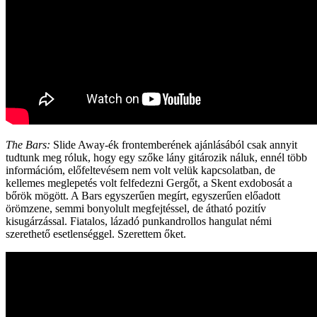
The Bars:
Slide Away-ék frontemberének ajánlásából csak annyit
tudtunk meg róluk, hogy egy szőke lány gitározik náluk, ennél több
információm, előfeltevésem nem volt velük kapcsolatban, de
kellemes meglepetés volt felfedezni Gergőt, a Skent exdobosát a
bőrök mögött. A Bars egyszerűen megírt, egyszerűen előadott
örömzene, semmi bonyolult megfejtéssel, de átható pozitív
kisugárzással. Fiatalos, lázadó punkandrollos hangulat némi
szerethető esetlenséggel. Szerettem őket.