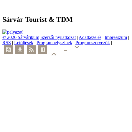
Sárvár Tourist & TDM
'
© 2026 Sárvárikum
Szerzői nyilatkozat
|
Adatkezelés
|
Impresszum
|
RSS
|
Letöltések
|
Programhelyszínek
|
Programszervezők
|