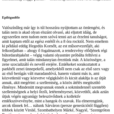
Epilógusféle
Valószínűleg már így is túl hosszúra nyújtottam az ömlengést, és
talán nem is akad olyan elszánt olvasó, aki eljutott idáig, de
egyszerűen nem tudom nem szóvá tenni azt az érzelmi tanulságot,
amit kaptam ettől az egész estétől és a 8 óra rocktól. Nem emeltem
ki például eddig Hegedüs Kornélt, az est műsorvezetőjét, aki
felkonfjaiban – ahogy ő fogalmazott, a rendezvény elődjének régi
bútordarabjaként – végig valami olyasmire próbálta felhívni a
figyelmet, amit talán mindannyian éreztünk már. A közösségre, a
zene szocializáló és nevelő erejére. Emlékeket sorakoztatott a
parkbéli zenei ünnepekről, amelyekből nem csak az első szex vagy
az első berúgás vált maradandóvá, hanem valami más is, ami
közvetlenül vagy közvetve végigkíséri és kicsit alakítja is az útját
annak, akit megérint: a szellemiség, a közös átélés megtisztító
élménye. Mindenütt megvannak ennek a sokmindennél szentebb
szellemiségnek a helyi őrzői, letéteményesei, közvetítői, akik aztán
útjuk végén ugyanúgy beleszövődnek a kollektív
emlékszövevénybe, mint a hangok és szavak. Ha elmerengünk,
arcok tűnnek fel… nálunk Sárváron (persze generációtól függően)
többek között Virslié, Szombathelyen Márké, Nagyié, ‘Szentgróton