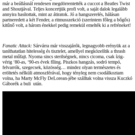
már a beállásnál rendesen megdörrentették a cuccot a Beatles Twist
and Shoutjával. Teljes koncertjük profi volt, a saját dalok legalább
annyira hasítottak, mint az átiratok. Jó a hangszerelés, hálásan
partneredett a két Fender, a ritmusszekció (szerintem főleg a bőgős)
kitűnő volt, a három énekkel pedig remekül emelték ki a refréneket!
Fanatic Attack:
Sárvárra már visszajárók, legnagyobb erényük az a
taníthatatlan hitelesség és tisztelet, amellyel megközelítik a thrash
metal műfajt. Nyoma sincs sterilségnek, nincs cicoma, csak ízig-
vérig ‘80-as, ‘90-es évek fíling. Piszkos hangzás, sodró tempó,
felvarrók, szegecsek, közösség… mindez olyan természetes és
eröltetés nélküli atmoszférával, hogy tényleg nem csodálkoztam
volna, ha Marty McFly DeLorean-jébe szálltak volna vissza Kuczkó
Gáborék a buli után.