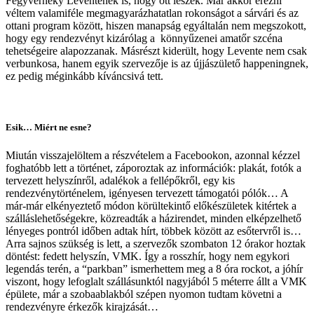
Fegyverneky Leventének is, hogy ott leszek. Már akkor érezni
véltem valamiféle megmagyarázhatatlan rokonságot a sárvári és az
ottani program között, hiszen manapság egyáltalán nem megszokott,
hogy egy rendezvényt kizárólag a könnyűzenei amatőr szcéna
tehetségeire alapozzanak. Másrészt kiderült, hogy Levente nem csak
verbunkosa, hanem egyik szervezője is az újjászülető happeningnek,
ez pedig méginkább kíváncsivá tett.
Esik… Miért ne esne?
Miután visszajelöltem a részvételem a Facebookon, azonnal kézzel
foghatóbb lett a történet, záporoztak az információk: plakát, fotók a
tervezett helyszínről, adalékok a fellépőkről, egy kis
rendezvénytörténelem, igényesen tervezett támogatói pólók… A
már-már elkényeztető módon körültekintő előkészületek kitértek a
szálláslehetőségekre, közreadták a házirendet, minden elképzelhető
lényeges pontról időben adtak hírt, többek között az esőtervről is…
Arra sajnos szükség is lett, a szervezők szombaton 12 órakor hoztak
döntést: fedett helyszín, VMK. Így a rosszhír, hogy nem egykori
legendás terén, a “parkban” ismerhettem meg a 8 óra rockot, a jóhír
viszont, hogy lefoglalt szállásunktól nagyjából 5 méterre állt a VMK
épülete, már a szobaablakból szépen nyomon tudtam követni a
rendezvényre érkezők kirajzását…