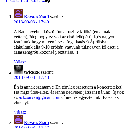
2013-07-10
2013-07-14
0
Kovács Zsófi
szerint:
2013-09-03 - 17:40
A Bars nevében köszönöm a pozitív kritikát(én annak
vettem),főleg,hogy ez volt az első fellépésünk,és nagyon
izgultunk,hogy milyen lesz a fogadtatás :) Áprilisban
alakultunk,alig 9-10 próbán vagyunk túl,nagyon jól esett a
zalaszentgróti közönség biztatása. :)
Válasz
twickkk
szerint:
2013-09-03 - 17:48
Én is annak szántam :) Én tényleg szerettem a koncerteteket!
Ha majd útrakeltek, és lenne kedvetek játszani nálunk, írjatok
az
azk.sarvar@gmail.com
címre, és egyeztetünk! Köszi az
élményt!
Válasz
Kovács Zsófi
szerint:
2013-09-03 - 17:57