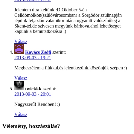
Jelentem útra keltünk :D Október 5-én
Celldömölkön(szülővárosomban) a Sörgödör szülinapján
lépünk fel,aztán valamikor utána ugyanitt valószínűleg a
Skent-tel,de szívesen megyünk bárhova,ahol lehetőséget
kapunk a bemutatkozásra :)
Válasz
Kovács Zsófi
szerint:
2013-09-03 - 19:21
Megbeszélem a fiúkkal,és jelentkezünk,köszönjük szépen :)
Válasz
twickkk
szerint:
2013-09-03 - 20:01
Nagyszerű! Rendben! :)
Válasz
Vélemény, hozzászólás?