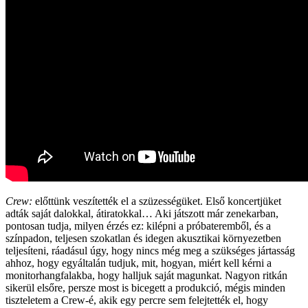
Crew:
előttünk veszítették el a szüzességüket. Első koncertjüket
adták saját dalokkal, átiratokkal… Aki játszott már zenekarban,
pontosan tudja, milyen érzés ez: kilépni a próbateremből, és a
színpadon, teljesen szokatlan és idegen akusztikai környezetben
teljesíteni, ráadásul úgy, hogy nincs még meg a szükséges jártasság
ahhoz, hogy egyáltalán tudjuk, mit, hogyan, miért kell kérni a
monitorhangfalakba, hogy halljuk saját magunkat. Nagyon ritkán
sikerül elsőre, persze most is bicegett a produkció, mégis minden
tiszteletem a Crew-é, akik egy percre sem felejtették el, hogy