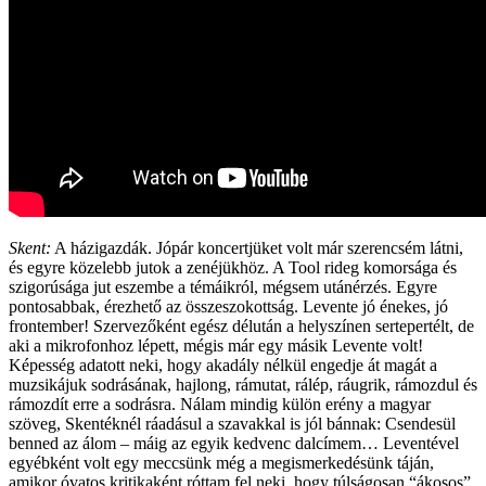
Skent:
A házigazdák. Jópár koncertjüket volt már szerencsém látni,
és egyre közelebb jutok a zenéjükhöz. A Tool rideg komorsága és
szigorúsága jut eszembe a témáikról, mégsem utánérzés. Egyre
pontosabbak, érezhető az összeszokottság. Levente jó énekes, jó
frontember! Szervezőként egész délután a helyszínen sertepertélt, de
aki a mikrofonhoz lépett, mégis már egy másik Levente volt!
Képesség adatott neki, hogy akadály nélkül engedje át magát a
muzsikájuk sodrásának, hajlong, rámutat, rálép, ráugrik, rámozdul és
rámozdít erre a sodrásra. Nálam mindig külön erény a magyar
szöveg, Skentéknél ráadásul a szavakkal is jól bánnak: Csendesül
benned az álom – máig az egyik kedvenc dalcímem… Leventével
egyébként volt egy meccsünk még a megismerkedésünk táján,
amikor óvatos kritikaként róttam fel neki, hogy túlságosan “ákosos”