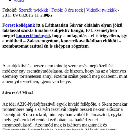
videó
Feltöltő:
Szerző: twickkk | Fotók: 8 óra rock | Videók: twickkk
-
2013-09-03
2015-11-23
5
Forest kollégánk
itt a Láthatatlan Sárvár oldalain olyan jóízű
tálalással szokta kínálni szubjektív hangú, E/1. személyben
megírt
koncertélményeit
, hogy – mitagadás – el is irigyeltem, így
a múltheti – Zalaszentgróton, koncertkavalkádban eltöltött –
szombatomat ezúttal én is eképpen rögzítem.
A szubjektivitás persze nem mindig szerencsés megközelítési
módszer egy eseménytudósításra, de hiszem, hogy ha az a bizonyos
esemény történetesen annyi érzelmi szálat pendít meg odabenn, mint
amennyit ezesetben, igenis van helye.
8 óra rock? Mi az?
Az idei AZK-Nyáréjfesztivál egyik kiváló fellépője, a Skent zenekar
frontembere még a sárvári fesztivál idején beszélt nekem először a
‘szentgróti 8 óra rockról, mint egy hamvaiból feltámasztott, egykor
mély gyökerekkel rendelkező ottani szabadtéri zenei
megmozdulásról. Azonmód meg is ígértem magamnak és