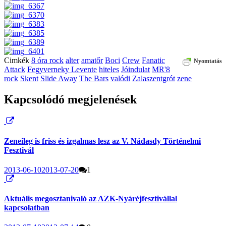
Cimkék
8 óra rock
alter
amatőr
Boci
Crew
Fanatic
Nyomtatás
Attack
Fegyverneky Levente
hiteles
Jóindulat
MR'8
rock
Skent
Slide Away
The Bars
valódi
Zalaszentgrót
zene
Kapcsolódó megjelenések
Zeneileg is friss és izgalmas lesz az V. Nádasdy Történelmi
Fesztivál
2013-06-10
2013-07-20
1
Aktuális megosztanivaló az AZK-Nyáréjfesztivállal
kapcsolatban