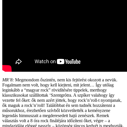
MR’8:
Megmondom őszintén, nem kis fejtörést okozott a nevük.
Fogalmam nem volt, hogy kell kiejteni, mit jelent… Így utólag
leginkább a “magyar rock” rövidítésére tippelek, merthogy
klasszikusokat szállítottak ‘Szentgrótra. A szpíker valahogy így
vezette fel őket: ők nem azért jöttek, hogy rock’n’roll-t nyomjanak,
ők maguk a rock’n’roll! Találóbbat én sem tudnék hozzátenni a
műsorukhoz, érezhetően szívből közvetítették a keményzene
legendás himnuszait a megderesedett hajú zenészek. Remek
választás volt a 8 óra rock fináléjára időzíteni őket, végre – a
mindazidáig eléggé passzív – közönség táncos kedvét is meghozták.