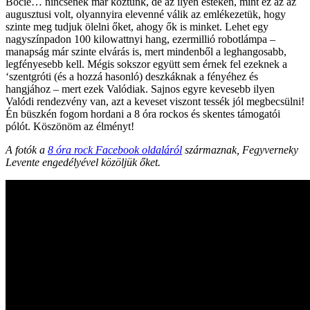
Bocié… nincsenek már köztünk, de az ilyen estéken, mint ez az az
augusztusi volt, olyannyira elevenné válik az emlékezetük, hogy
szinte meg tudjuk ölelni őket, ahogy ők is minket. Lehet egy
nagyszínpadon 100 kilowattnyi hang, ezermillió robotlámpa –
manapság már szinte elvárás is, mert mindenből a leghangosabb,
legfényesebb kell. Mégis sokszor együtt sem érnek fel ezeknek a
‘szentgróti (és a hozzá hasonló) deszkáknak a fényéhez és
hangjához – mert ezek Valódiak. Sajnos egyre kevesebb ilyen
Valódi rendezvény van, azt a keveset viszont tessék jól megbecsülni!
Én büszkén fogom hordani a 8 óra rockos és skentes támogatói
pólót. Köszönöm az élményt!
A fotók a
8 óra rock Facebook oldaláról
származnak, Fegyverneky
Levente engedélyével közöljük őket.