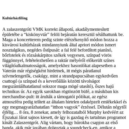
Kultúrházfíling
A zalaszentgróti VMK korrekt állapotú, akadálymentesített
épületébe a “kiskönyvtár” felöli bejáratán keresztül sétálhattunk be.
Maga a koncertterem pedig szinte elérzékenyítő módon hozza a
kisvárosi kultúrházak mindannyiunk által apriori módon ismert
nosztalgikus, negédes őstípusát: a fal felé befordított pianínó,
bőrfotelek és rózsáskárpitos székek vegyesen, színpad vörös
függönnyel, feltételezhetően a raktár mélyéről előkerült színes
világítóalkalmatosságok, amelyekhez hasonlókat alapesetben a
Vaterán már régiségként hirdetnek, itt mégis páratlanul
szívmelengetők, csakúgy, mint a strandpapucsában egykedvűen
csattogó (a színpad és a keverőállás közötti távolságot
megszámlálhatatlanul sokszor maga mögé utasító), őszes hajú
technikus úr. Az egyik sarokban rögtönzött büfé, a másikban kis
merchandise-pult: itt árulták a támogatói pólókat, az egész
atmoszféra pedig telített az általam hirtelen odaképzelt emlékekkel és
egy megmagyarázhatatlan “itthon vagyok” érzéssel. Délután négytől
éjfélig… 8 óra, 8 zenekar, amely felhozatalból Murphy kedvéért az
Éjszakai Járat sajnos kiesett, de így is gazdag és tartalmas programot
kínált Zalaszentgrót. Alig vártam, hogy húrokba csapjon az első
banda, akik már javában dolgoztak a soundcheck-en, amikor a