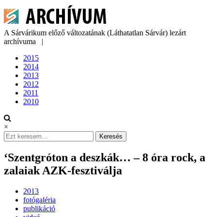
Skip
to
content
A Sárvárikum előző változatának (Láthatatlan Sárvár) lezárt
archívuma
|
2015
2014
2013
2012
2011
2010
×
Search
for:
‘Szentgróton a deszkák… – 8 óra rock, a
zalaiak AZK-fesztiválja
2013
fotógaléria
publikáció