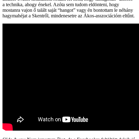
a technika, ahogy énekel. Azóta sem tudom eldönteni, hogy
mostanra vajon ő talált saját “hangot” vagy én bontottam le néhány
hagymahéjat a Skentről, mindenesetre az Ákos-asszociációm eltűnt.