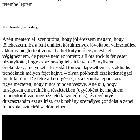
terembe léptem.
Hét banda, hét világ…
Azért mentem el ‘szentgrótra, hogy jól érezzem magam, hogy
töltekezzem. Ez a fent említett körülmények jóvoltából valószínűleg
akkor is megtörtént volna, ha hét kutyaütő együttest kell
végignéznem, de persze nem ez történt: a 8 óra rock is fényesen
bizonyította, hogy ez az ország telis tele van könnyűzenei
értékekkel, amelyeket a leszedált tömeg alapesetben – az aktuális
trendeknek mélyen fejet hajtva – olyan pökhendi érzéketlenséggel
tud kikerülni. De félre a kesergéssel, ez a szombat éppen arra
figyelmeztetett, hogy nincs minden veszve. Anélkül, hogy
túlságosan elmerülnék a részletekben (egyébként is, majdnem
mindenkiről van megnézhető kisvideóm is), és regénnyé
duzzasztanám ezt az írást, csak néhány személyes gondolat a zenei
felhozatal színeiről – időrendben: