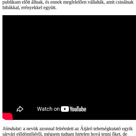
publikum előtt állnak, és ennek megfelelően vállalták, amit csinálnak
hibákkal, erényekkel együtt.
Jóindulat:
a nevük azonnal felrémlett az Átjáró tehetségkutató egyik
sárvári elődöntőjéről, mégsem tudtam hirtelen hová tenni őket, de