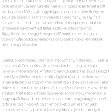
a fiatal író nem elutasító a ponyvaműfajokkal szemben sem. Ez a
probléma amúgysem újkeletű: már a XIX. században témát adott
például Jókai Mór egyik nagydolgozatához, a mai körülményekre
aktualizálva pedig az már önmagában eredmény, ha egy fiatal
könyvet, mint médiumot tart a kezében. A mai ponyvairodalom
termékeiről egyébként azt tartja, esztétikai értéktartalomtól
függetlenül tisztességgel „megcsinált” munkák ezek, maga a
ponyvaműfaj pedig ugyanúgy szigorú szabályokkal rendelkezik,
mint a magasirodalom.
Család, önazonosság, önismeret, hagyomány, hitelesség… – ezek a
kulcsszavak Grecsó Krisztián az irodalomban megtalált saját
helyének megértéséhez. A fiatal író nagyon plasztikus és jól elbeszélt
személyes történeteken keresztül világított rá arra, mekkora szerepe
is van a tágabb és közelről megismert családnak az (akár civil, akár
művészi értelemben vett) identitás megerősödésében és a szellemi
érésben. Mert belső érettség szükséges ahhoz, hogy megértsük: a
nagypapák huszadszorra–harmincadszorra is ugyanúgy elmesélt
történetei olyan korokat, olyan embereket, olyan eseményeket
emelnek be néhány percre teljes valójukban a jelenbe, amelyek