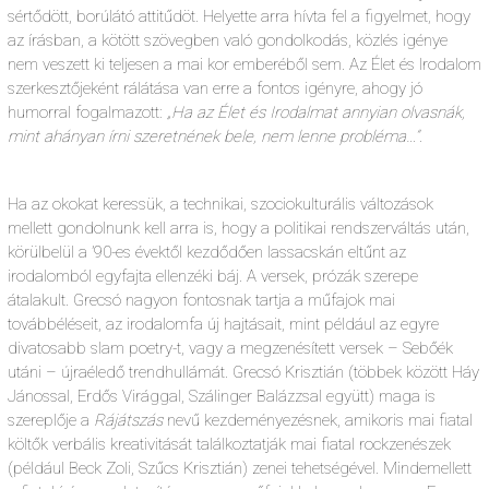
sértődött, borúlátó attitűdöt. Helyette arra hívta fel a figyelmet, hogy
az írásban, a kötött szövegben való gondolkodás, közlés igénye
nem veszett ki teljesen a mai kor emberéből sem. Az Élet és Irodalom
szerkesztőjeként rálátása van erre a fontos igényre, ahogy jó
humorral fogalmazott:
„Ha az Élet és Irodalmat annyian olvasnák,
mint ahányan írni szeretnének bele, nem lenne probléma…”.
Ha az okokat keressük, a technikai, szociokulturális változások
mellett gondolnunk kell arra is, hogy a politikai rendszerváltás után,
körülbelül a ’90-es évektől kezdődően lassacskán eltűnt az
irodalomból egyfajta ellenzéki báj. A versek, prózák szerepe
átalakult. Grecsó nagyon fontosnak tartja a műfajok mai
továbbéléseit, az irodalomfa új hajtásait, mint például az egyre
divatosabb slam poetry-t, vagy a megzenésített versek – Sebőék
utáni – újraéledő trendhullámát. Grecsó Krisztián (többek között Háy
Jánossal, Erdős Virággal, Szálinger Balázzsal együtt) maga is
szereplője a
Rájátszás
nevű kezdeményezésnek, amikoris mai fiatal
költők verbális kreativitását találkoztatják mai fiatal rockzenészek
(például Beck Zoli, Szűcs Krisztián) zenei tehetségével. Mindemellett