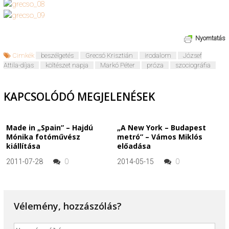
Nyomtatás
Cimkék
beszélgetés
Grecsó Krisztián
irodalom
József
Attila-díjas
költészet napja
Markó Péter
próza
szociográfia
KAPCSOLÓDÓ MEGJELENÉSEK
Made in „Spain” – Hajdú
„A New York – Budapest
Mónika fotóművész
metró” – Vámos Miklós
kiállítása
előadása
2011-07-28
0
2014-05-15
0
Vélemény, hozzászólás?