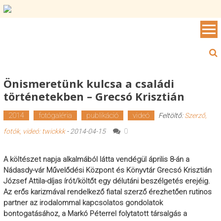
Skip to content
Önismeretünk kulcsa a családi
történetekben – Grecsó Krisztián
2014
fotógaléria
publikáció
videó
Feltöltő:
Szerző,
0
fotók, videó: twickkk
-
2014-04-15
A költészet napja alkalmából látta vendégül április 8-án a
Nádasdy-vár Művelődési Központ és Könyvtár Grecsó Krisztián
József Attila-díjas írót/költőt egy délutáni beszélgetés erejéig.
Az erős karizmával rendelkező fiatal szerző érezhetően rutinos
partner az irodalommal kapcsolatos gondolatok
bontogatásához, a Markó Péterrel folytatott társalgás a