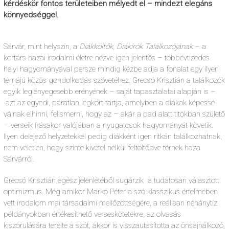
kérdéskör fontos területeiben mélyedt el – mindezt elegáns
könnyedséggel.
Sárvár, mint helyszín, a
Diákköltők, Diákírók Találkozójának
– a
kortárs hazai irodalmi életre nézve igen jelentős – többévtizedes
helyi hagyományával persze mindig kézbe adja a fonalat egy ilyen
témájú közös gondolkodás szövetéhez. Grecsó Krisztián a találkozók
egyik leglényegesebb erényének – saját tapasztalatai alapján is –
azt az egyedi, páratlan légkört tartja, amelyben a diákok képessé
válnak elhinni, felismerni, hogy az – akár a pad alatt titokban születő
– verseik írásakor valójában a nyugatosok hagyományát követik.
Ilyen delejező helyzetekkel pedig diákként igen ritkán találkozhatnak,
nem véletlen, hogy szinte kivétel nélkül feltöltődve térnek haza
Sárvárról.
Grecsó Krisztián egész jelenlétéből sugárzik a tudatosan választott
optimizmus. Még amikor Markó Péter a szó klasszikus értelmében
vett irodalom mai társadalmi mellőzöttségére, a reálisan néhánytíz
példányokban értékesíthető verseskötetekre, az olvasás
kiszorulására terelte a szót, akkor is visszautasította az önsajnálkozó,