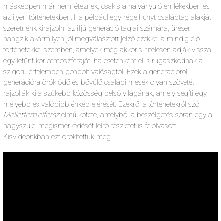
másképpen már nem léteznek, csakis a halványuló emlékekben és
az ilyen történetekben. Ha például egy régelhunyt családtag alakját
szeretnénk kirajzolni az ifjú generáció tagjai számára, üresen
hangzik akármilyen jól megválasztott jelző ezekkel a mindig élő
történetekkel szemben, amelyek még akkoris hitelesen adják vissza
egy letűnt kor atmoszféráját, ha esetenként el is rugaszkodnak a
szigorú értelemben gondolt valóságtól. Ezek a generációról-
generációra öröklődő és bővülő családi mesék olyan szövetét
rajzolják ki a szűkebb közösség belső világának, amely segíti egy
mélyebb és valódibb énkép elérését. Ezekről a történetekről szól
Mellettem elférsz
című kötete, amelyből a beszélgetés során egy a
nagyszülei megismerkedését leíró részletet is felolvasott.
Kisvideónkban ezt örökítettük meg: