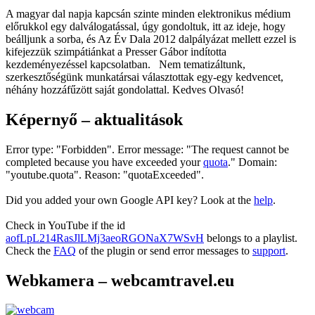
A magyar dal napja kapcsán szinte minden elektronikus médium
előrukkol egy dalválogatással, úgy gondoltuk, itt az ideje, hogy
beálljunk a sorba, és Az Év Dala 2012 dalpályázat mellett ezzel is
kifejezzük szimpátiánkat a Presser Gábor indította
kezdeményezéssel kapcsolatban. Nem tematizáltunk,
szerkesztőségünk munkatársai választottak egy-egy kedvencet,
néhány hozzáfűzött saját gondolattal. Kedves Olvasó!
Képernyő – aktualitások
Error type: "Forbidden". Error message: "The request cannot be
completed because you have exceeded your
quota
." Domain:
"youtube.quota". Reason: "quotaExceeded".
Did you added your own Google API key? Look at the
help
.
Check in YouTube if the id
aofLpL214RasJlLMj3aeoRGONaX7WSvH
belongs to a playlist.
Check the
FAQ
of the plugin or send error messages to
support
.
Webkamera – webcamtravel.eu