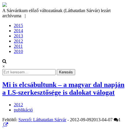
Skip
to
A Sárvárikum előző változatának (Láthatatlan Sárvár) lezárt
content
archívuma
|
2015
2014
2013
2012
2011
2010
×
Search
for:
Mi is elcsábultunk – a magyar dal napján
a LS-szerkesztősége is dalokat válogat
2012
publikáció
Feltöltő:
Szerző: Láthatatlan Sárvár
-
2012-09-09
2013-04-07
1